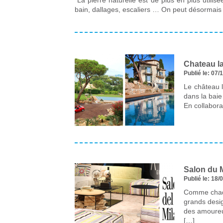
La pierre naturelle est de plus en plus utilis
bain, dallages, escaliers … On peut désorma
Chateau l
Publié le: 07/
Le château l
dans la baie
En collabora
Salon du 
Publié le: 18/
Comme chaque
grands desig
des amoureux
[…]