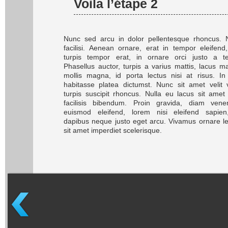
Voila l’étape 2
Nunc sed arcu in dolor pellentesque rhoncus. N
facilisi. Aenean ornare, erat in tempor eleifend
turpis tempor erat, in ornare orci justo a tel
Phasellus auctor, turpis a varius mattis, lacus 
mollis magna, id porta lectus nisi at risus. In
habitasse platea dictumst. Nunc sit amet velit 
turpis suscipit rhoncus. Nulla eu lacus sit amet
facilisis bibendum. Proin gravida, diam venen
euismod eleifend, lorem nisi eleifend sapien
dapibus neque justo eget arcu. Vivamus ornare l
sit amet imperdiet scelerisque.